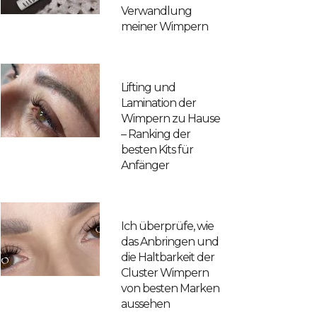
Verwandlung
meiner Wimpern
Lifting und
Lamination der
Wimpern zu Hause
– Ranking der
besten Kits für
Anfänger
Ich überprüfe, wie
das Anbringen und
die Haltbarkeit der
Cluster Wimpern
von besten Marken
aussehen