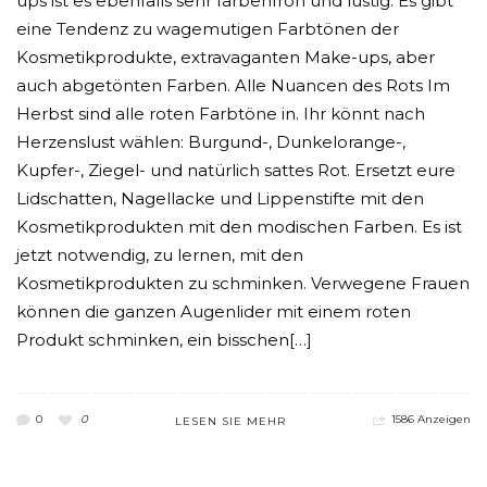
ups ist es ebenfalls sehr farbenfroh und lustig. Es gibt
eine Tendenz zu wagemutigen Farbtönen der
Kosmetikprodukte, extravaganten Make-ups, aber
auch abgetönten Farben. Alle Nuancen des Rots Im
Herbst sind alle roten Farbtöne in. Ihr könnt nach
Herzenslust wählen: Burgund-, Dunkelorange-,
Kupfer-, Ziegel- und natürlich sattes Rot. Ersetzt eure
Lidschatten, Nagellacke und Lippenstifte mit den
Kosmetikprodukten mit den modischen Farben. Es ist
jetzt notwendig, zu lernen, mit den
Kosmetikprodukten zu schminken. Verwegene Frauen
können die ganzen Augenlider mit einem roten
Produkt schminken, ein bisschen[…]
0
0
1586 Anzeigen
LESEN SIE MEHR