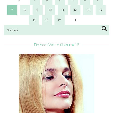
7
8
9
10
11
12
13
14
15
16
17
Ein paar Worte über mich?